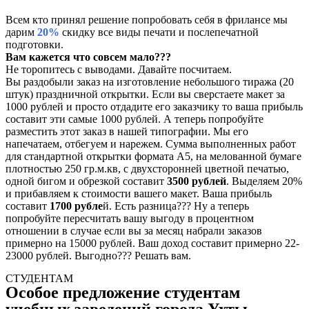
Всем кто принял решение попробовать себя в фрилансе мы
дарим
20%
скидку все виды печати и послепечатной
подготовки.
Вам кажется что совсем мало???
Не торопитесь с выводами. Давайте посчитаем.
Вы раздобыли заказ на изготовление небольшого тиража (20
штук) праздничной открытки. Если вы сверстаете макет за
1000 рублей и просто отдадите его заказчику то ваша прибыль
составит эти самые 1000 рублей. А теперь попробуйте
разместить этот заказ в нашей типографии. Мы его
напечатаем, отбегуем и нарежем. Сумма выполненных работ
для стандартной открытки формата А5, на мелованной бумаге
плотностью 250 гр.м.кв, с двухсторонней цветной печатью,
одной бигом и обрезкой составит
3500 рублей
. Выделяем 20%
и прибавляем к стоимости вашего макет. Ваша прибыль
составит
1700 рубле
й. Есть разница??? Ну а теперь
попробуйте пересчитать вашу выгоду в процентном
отношении в случае если вы за месяц набрали заказов
примерно на 15000 рублей. Ваш доход составит примерно 22-
23000 рублей. Выгодно??? Решать вам.
СТУДЕНТАМ
Особое предложение студентам
учебных заведений города Ухты