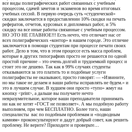
все виды полиграфических работ связанных с учебным
процессом, сдачей зачетов и экзаменов во время итоговых
учебных сессий. В первую очередь суть «студенческой»
скидки заключается в предоставлении 10% скидки на печать
рефератов, отчетов, курсовых и дипломных работ, и 5%
скидку на все иные работы связанные с учебным процессом.
НО ЭТО НЕ ГЛАВНОЕ!!! Есть нечто, что отличает нас от
всех полиграфических «контор» в нашем городе. Это отличие
заключается в помощи студентам при процессе печати своих
работ. Дело в том, что в этом процессе есть масса проблем,
которые в других типографиях просто не решаются по одной
простой причине – это очень долгий и трудоемкий процесс и
стоит это не дешево. Так как в 99% случаях студенты
отказываются за это платить то и подобные услуги
полиграфисты не оказывают, просто говорят: — «Извините,
но мы такое не делаем и ваши работы исправлять не будем.» и
это в лучшем случае. В худшем они просто «тупо» жмут на
кнопку <print>, а дальше вы получаете нечто
невразумительное, которое ваши преподаватели принимать
ни как не хотят «ГОСТ не позволяет». А мы подобную работу
выполняем, при чем БЕСПЛАТНО. Более того, наши
специалисты вас по подобным проблемам и «подводным
камням» проконсультируют и дадут добрый совет, как решить
проблему. Не верите? Приходите и проверьте…